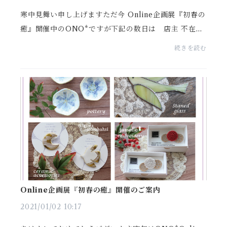
寒中見舞い申し上げますただ今 Online企画展『初春の
癒』開催中のONO*ですが下記の数日は 店主 不在と
なりますので OnlineShop受付（ご注文確認メール
続きを読む
／お問い合わせへのご対応／ご発送作業）をお休みさ
せてい...
Online企画展『初春の癒』開催のご案内
2021/01/02 10:17