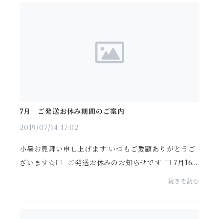
7月 ご発送お休み期間のご案内
2019/07/14 17:02
小暑お見舞い申し上げます いつもご愛顧ありがとうご
ざいます☆□ ご発送お休みのお知らせです □ 7月16
日〜24日の間 店主出張の為、ご発送をお休み致しま
続きを読む
す また 受付は平常通りご対応いたします 何かと
ご...