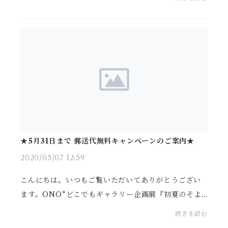
は 6月より夏期間Online常設展『夏の贈り物 〜Deliv
er the...
★5月31日まで 郵送代無料キャンペーンのご案内★
2020/05/07 12:59
こんにちは。いつもご覧いただいてありがとうござい
ます。ONO*どこでもギャラリー企画展『初夏のそよ
かぜ』 ◇◆◇ 外出自粛期間延長 特別企画 ◇◆◇5
続きを読む
月31日まで 通販送料無料キャンペ...