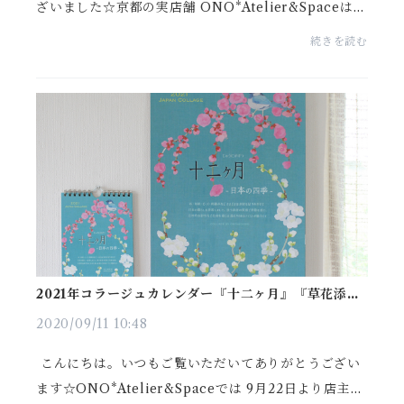
ざいました☆京都の実店舗 ONO*Atelier&Spaceは12
月28日より冬季休館となり、★Online Shopは引き続
続きを読む
きOPENいたして参ります★Spaceでの後片付け等に
より、 12...
2021年コラージュカレンダー『十二ヶ月』『草花添
装』のご案内
2020/09/11 10:48
こんにちは。いつもご覧いただいてありがとうござい
ます☆ONO*Atelier&Spaceでは 9月22日より店主兼