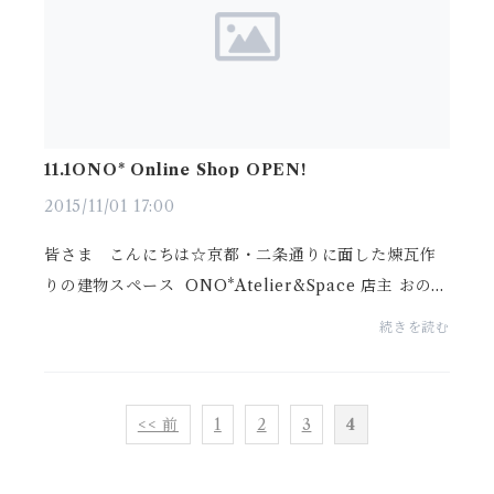
11.1ONO* Online Shop OPEN!
2015/11/01 17:00
皆さま こんにちは☆京都・二条通りに面した煉瓦作
りの建物スペース ONO*Atelier&Space 店主 おのみ
ちこです。この度 ONO*のインターネットショップ
続きを読む
をOPENする運びになりました。ONO*は1Fと2FにS
pace...
<< 前
1
2
3
4