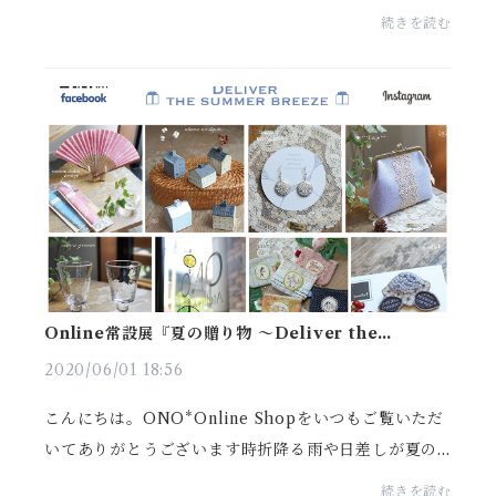
コラージュ作家 おのみちこ による個展『十二ヶ月 - 日
続きを読む
本の四季 - 』を開催致します。会場では日本の...
Online常設展『夏の贈り物 〜Deliver the
summer breeze〜』開催中☆
2020/06/01 18:56
こんにちは。ONO*Online Shopをいつもご覧いただ
いてありがとうございます時折降る雨や日差しが夏の
気配を感じる今日このごろですONO*Atelier&Space
続きを読む