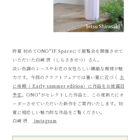
昨夏 初めてONO*1F Spaceにて展覧会を開催させて
いただいた白﨑 摂（しらさきせつ）さん。
淡い色調のレースやお花の女性らしい繊細な模様が魅
力です。今回のクラフトフェアでは暑い夏に近づく
主
に後期（ Early summer edition）に作品をお披露目
予定
。ONO*がセレクトした作品と、この度新たにオ
ーダーさせていただいた新作をご案内いたします。初
夏に相応しい魅力的な作品をご覧ください。
白﨑 摂
instagram