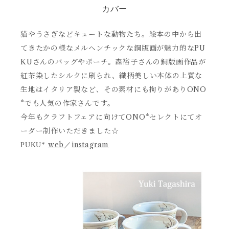
カバー
猫やうさぎなどキュートな動物たち。絵本の中から出
てきたかの様なメルヘンチックな銅版画が魅力的なPU
KUさんのバッグやポーチ。森裕子さんの銅版画作品が
紅茶染したシルクに刷られ、織柄美しい本体の上質な
生地はイタリア製など、その素材にも拘りがありONO
*でも人気の作家さんです。
今年もクラフトフェアに向けてONO*セレクトにてオ
ーダー制作いただきました☆
web
instagram
PUKU*
／