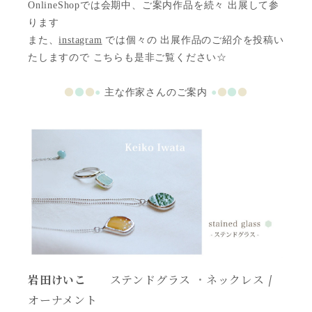
OnlineShopでは会期中、ご案内作品を続々 出展して参
ります
また、
instagram
では個々の 出展作品のご紹介を投稿い
たしますので こちらも是非ご覧ください☆
●
●
●
●
●
●
●
主な作家さんのご案内
●
岩田けいこ
ステンドグラス
・
ネックレス /
オーナメント