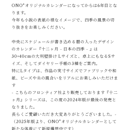
ONO*オリジナルカレンダーになってからは6年目とな
ります。
今年も小説の表紙の様なイメージで、四季の風景の切
り抜きをお楽しみください。
中央にスケジュールが書き込める暦の入ったデザイン
のカレンダー『十二ヶ月 - 日本の四季 - 』は
30×40cmの大判壁掛け Lサイズと、卓上にもなるSサ
イズ、そしてダイヤリー手帳の3種をご案内。
特にLタイプは、作品の実寸サイズでファブリックや和
紙、ビーズや糸の風合いをリアルにお楽しみいただけま
す
- こちらのフロンティア社より販売しております『十二
ヶ月』シリーズは、この度の2024年版が最後の発売と
なりました。
長らくご愛顧いただき大変ありがとうございました。-
（2025年版より、ONO*オリジナルカレンダーとして
新たな体裁にて新規構想中です）