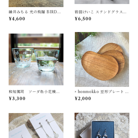
繰井みちる 光の飛躍 BIRD&E
岩田けいこ ステンドグラスク
GGプチネックレス
リアトトレー（細長）
¥4,600
¥6,500
和知篤司 ソーダ色小花模様
× honmokko 豆形プレート ク
グラス
ルミ
¥3,300
¥2,000