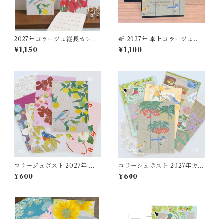
2027年コラージュ縦長カレン
新 2027年 卓上コラージュカ
ダー「草花添装（そうか・そ
レンダー
¥1,150
¥1,100
うそう）」
コラージュポスト 2027年 草
コラージュポスト 2027年カレ
花添装 5枚Set
ンダー 5枚Set
¥600
¥600