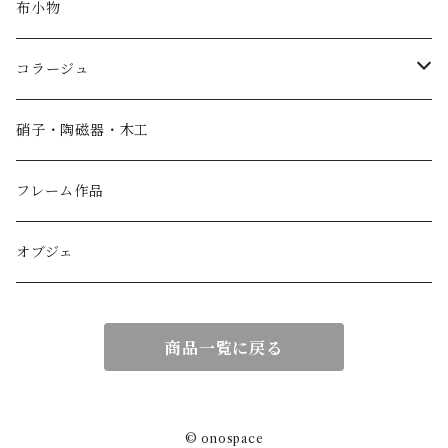
布小物
コラージュ
香箱
硝子・陶磁器・木工
小物入れ
フレーム作品
紙製品
オブジェ
扇子
商品一覧に戻る
額作品
© onospace