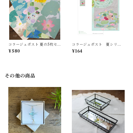
コラージュポスト 夏の5枚セッ
コラージュポスト 夏シリー
ト
ズ
¥580
¥164
その他の商品