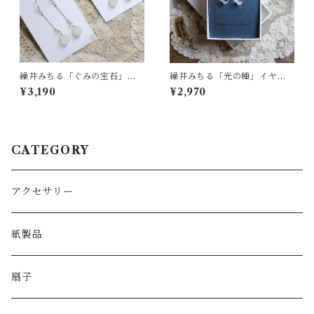
繰井みちる「ぐみの宝石」ロ
繰井みちる「光の種」イヤリ
ングイヤリング - W
ング
¥3,190
¥2,970
CATEGORY
アクセサリー
紙製品
扇子