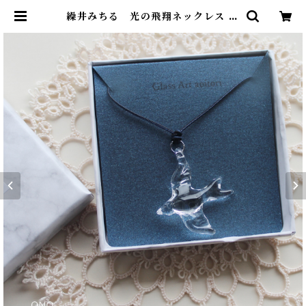
繰井みちる 光の飛翔ネックレス ク
リア | onospace