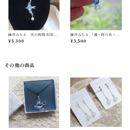
繰井みちる 光の飛翔 BIRD&
繰井みちる 「滴～時の色～」
EGGネックレス
ブルー
¥5,300
¥3,500
その他の商品