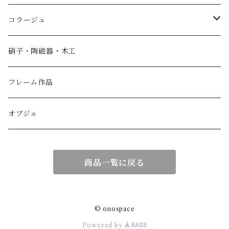
コラージュ
香箱
硝子・陶磁器・木工
小物入れ
フレーム作品
紙製品
オブジェ
扇子
商品一覧に戻る
額作品
© onospace
Powered by