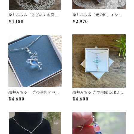
繰井みちる「さざめく水面 AQ
繰井みちる「光の種」イヤリ
UA 」-クリア-
ング
¥4,180
¥2,970
繰井みちる 光の飛翔オパー
繰井みちる 光の飛躍 BIRD&E
ル プチネックレス
GGプチネックレス
¥4,600
¥4,600