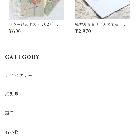
コラージュポスト 2027年カレ
繰井みちる「ぐみの宝石」イ
ンダー 5枚Set
ヤリング・ピアス - A
¥600
¥2,970
CATEGORY
アクセサリー
紙製品
扇子
布小物