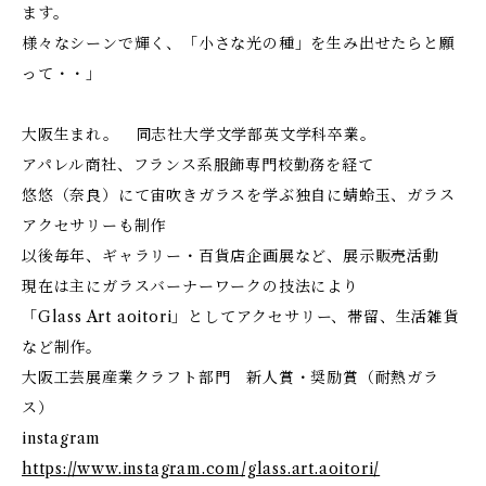
ます。
様々なシーンで輝く、「小さな光の種」を生み出せたらと願
って・・」
大阪生まれ。 同志社大学文学部英文学科卒業。
アパレル商社、フランス系服飾専門校勤務を経て
悠悠（奈良）にて宙吹きガラスを学ぶ独自に蜻蛉玉、ガラス
アクセサリーも制作
以後毎年、ギャラリー・百貨店企画展など、展示販売活動
現在は主にガラスバーナーワークの技法により
「Glass Art aoitori」としてアクセサリー、帯留、生活雑貨
など制作。
大阪工芸展産業クラフト部門 新人賞・奨励賞（耐熱ガラ
ス）
instagram
https://www.instagram.com/glass.art.aoitori/