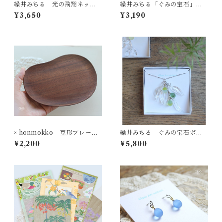
繰井みちる 光の飛翔ネック
繰井みちる「ぐみの宝石」ロ
レス クリア
ングイヤリング - W
¥3,650
¥3,190
× honmokko 豆形プレート
繰井みちる ぐみの宝石ボタ
ウオールナット
ニカルネックレス(3粒3葉)
¥2,200
¥5,800