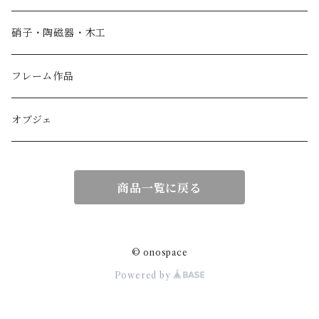
香箱
硝子・陶磁器・木工
小物入れ
フレーム作品
紙製品
オブジェ
扇子
商品一覧に戻る
額作品
© onospace
Powered by