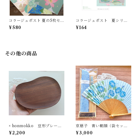
コラージュポスト 夏の5枚セッ
コラージュポスト 夏シリー
ト
ズ
¥580
¥164
その他の商品
× honmokko 豆形プレート
京扇子 青い朝顔（袋セッ
ウオールナット
ト）送料無料
¥2,200
¥3,000