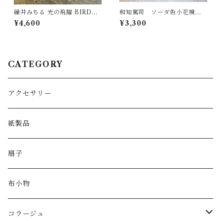
繰井みちる 光の飛躍 BIRD&E
和知篤司 ソーダ色小花模様
GGプチネックレス
グラス
¥4,600
¥3,300
CATEGORY
アクセサリー
紙製品
扇子
布小物
コラージュ