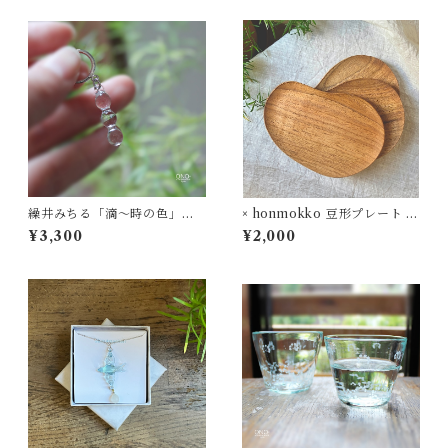
繰井みちる「滴〜時の色」ク
× honmokko 豆形プレート ク
リア ピアス
ルミ
¥3,300
¥2,000