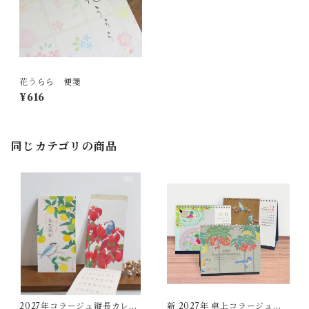
花うらら 便箋
¥616
同じカテゴリの商品
2027年コラージュ縦長カレン
新 2027年 卓上コラージュカ