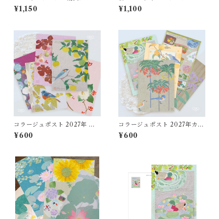
ダー「草花添装（そうか・そ
レンダー
¥1,150
¥1,100
うそう）」
コラージュポスト 2027年 草
コラージュポスト 2027年カレ
花添装 5枚Set
ンダー 5枚Set
¥600
¥600