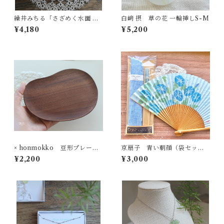
繰井みちる「さざめく水面 AQ
白﨑 摂 草の花 一輪挿しS-M
UA 」-クリア-
¥4,180
¥5,200
× honmokko 豆形プレート
京扇子 青い朝顔（袋セッ
ウオールナット
ト）送料無料
¥2,200
¥3,000