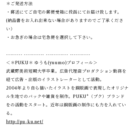
＊ご発送方法
・郵送にてご自宅の郵便受箱に投函にてお届け致します。
(納品書をお入れ出来ない場合がありますのでご了承くださ
い）
・お急ぎの場合は宅急便を選択して下さい。
-------- ---------- ----------- ----------
＜＊PUKU＊ ゆうも(yuumo)プロフィール＞
武蔵野美術短期大学卒業。広告代理店プロダクション勤務を
経て広告・出版のイラストレーターとして活動。
2004年より自ら描いたイラストを銅版画で表現したオリジナ
ル生地でのバックや雑貨を制作。PUKU*（プク）ブランド
をの活動をスタート。近年は銅版画の制作にも力を入れてい
る。
http://pu-ku.net/