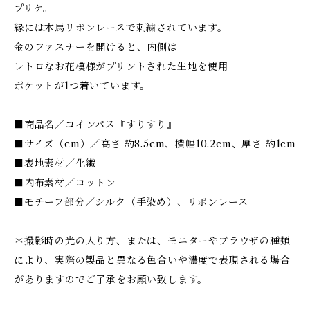
プリケ。
縁には木馬リボンレースで刺繍されています。
金のファスナーを開けると、内側は
レトロなお花模様がプリントされた生地を使用
ポケットが1つ着いています。
■商品名／コインパス『すりすり』
■サイズ（cm）／高さ 約8.5cm、横幅10.2cm、厚さ 約1cm
■表地素材／化繊
■内布素材／コットン
■モチーフ部分／シルク（手染め）、リボンレース
＊撮影時の光の入り方、または、モニターやブラウザの種類
により、実際の製品と異なる色合いや濃度で表現される場合
がありますのでご了承をお願い致します。