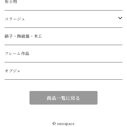
布小物
コラージュ
香箱
硝子・陶磁器・木工
小物入れ
フレーム作品
紙製品
オブジェ
扇子
商品一覧に戻る
額作品
© onospace