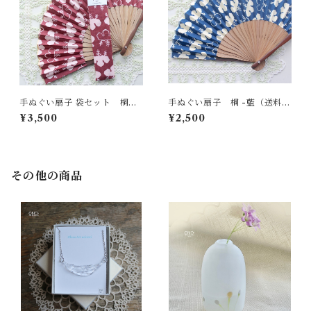
手ぬぐい扇子 袋セット 桐花
手ぬぐい扇子 桐 -藍（送料無
文様（送料無料）
料）
¥3,500
¥2,500
その他の商品