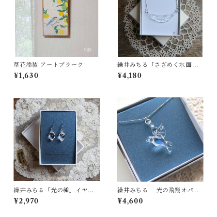
草花添装 アートプラーク
繰井みちる「さざめく水面 AQ
UA 」-クリア-
¥1,630
¥4,180
繰井みちる「光の種」イヤリ
繰井みちる 光の飛翔オパー
ング
ル プチネックレス
¥2,970
¥4,600