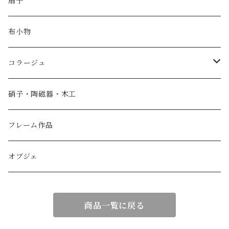
扇子
布小物
コラージュ
香箱
硝子・陶磁器・木工
小物入れ
フレーム作品
紙製品
オブジェ
扇子
商品一覧に戻る
額作品