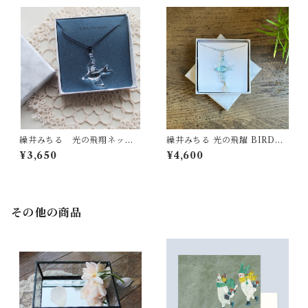
繰井みちる 光の飛翔ネック
繰井みちる 光の飛躍 BIRD&E
レス クリア
GGプチネックレス
¥3,650
¥4,600
その他の商品