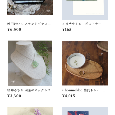
岩田けいこ ステンドグラス ク
オオナカミカ ポストカード
リアトレー（長方形）
「スケート」
¥6,500
¥165
繰井みちる 四葉のネックレス
× honmokko 楕円トレー チ
ェリー
¥3,300
¥4,015