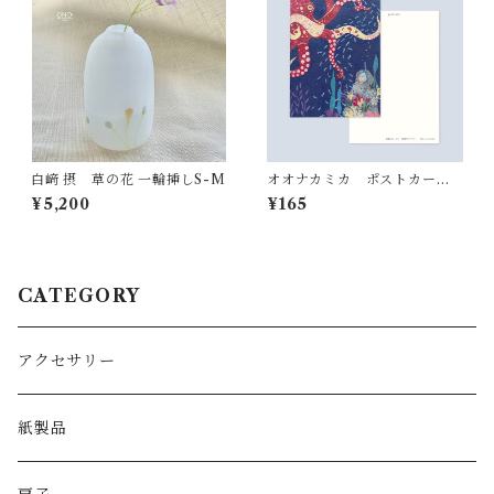
白﨑 摂 草の花 一輪挿しS-M
オオナカミカ ポストカード
「海底ランデブー」
¥5,200
¥165
CATEGORY
アクセサリー
紙製品