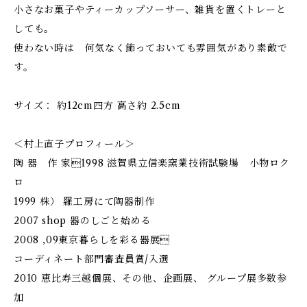
小さなお菓子やティーカップソーサー、雑貨を置くトレーと
しても。
使わない時は 何気なく飾っておいても雰囲気があり素敵で
す。
サイズ： 約12cm四方 高さ約 2.5cm
＜村上直子プロフィール＞
陶 器 作 家1998 滋賀県立信楽窯業技術試験場 小物ロク
ロ
1999 株） 羅工房にて陶器制作
2007 shop 器のしごと始める
2008 ,09東京暮らしを彩る器展
コーディネート部門審査員賞/入選
2010 恵比寿三越個展、その他、企画展、 グループ展多数参
加