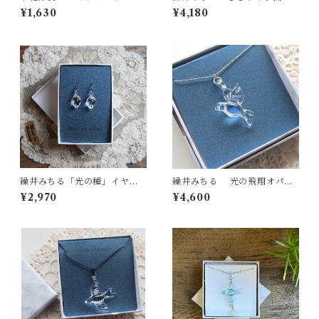
UA 」-クリア-
¥1,630
¥4,180
繰井みちる「光の種」イヤリ
繰井みちる 光の飛翔オパー
ング
ル プチネックレス
¥2,970
¥4,600