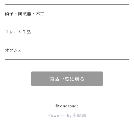
香箱
硝子・陶磁器・木工
小物入れ
フレーム作品
紙製品
オブジェ
扇子
商品一覧に戻る
額作品
© onospace
Powered by