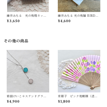
繰井みちる 光の飛翔ネック
繰井みちる 光の飛躍 BIRD&E
レス クリア
GGプチネックレス
¥3,650
¥4,600
その他の商品
岩田けいこ＊ステンドグラスL
京扇子 ピンク地朝顔（送料
oopチェーンネックレス - ピ
無料）
¥4,900
¥1,800
ンク＆ブルー -