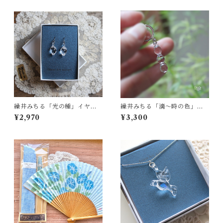
繰井みちる「光の種」イヤリ
繰井みちる「滴〜時の色」ク
ング
リア ピアス
¥2,970
¥3,300