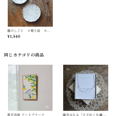
器のしごと 小菊小皿 ホワ
イト
¥1,540
同じカテゴリの商品
草花添装 アートプラーク
繰井みちる「さざめく水面 AQ