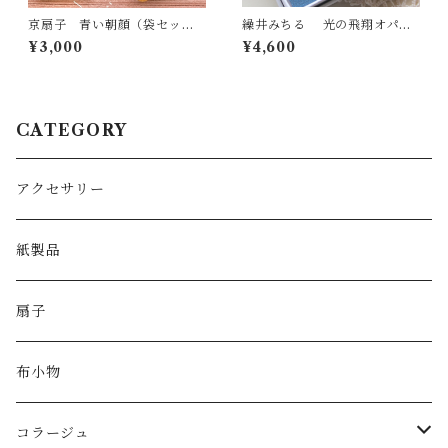
京扇子 青い朝顔（袋セッ
繰井みちる 光の飛翔オパー
ト）送料無料
ル プチネックレス
¥3,000
¥4,600
CATEGORY
アクセサリー
紙製品
扇子
布小物
コラージュ