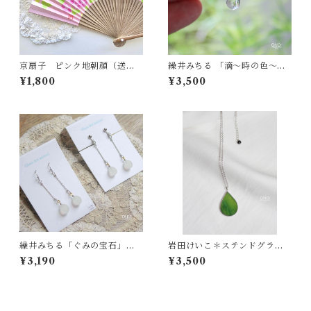
京扇子 ピンク地朝顔（送料
繰井みちる 「滴～時の色～」
無料）
ブルー
¥1,800
¥3,500
繰井みちる「ぐみの宝石」ロ
岩田けいこ＊ステンドグラス
ングイヤリング - W
ペンダントしずく（深緑）
¥3,190
¥3,500