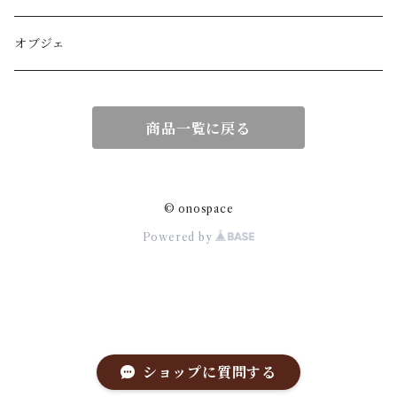
紙製品
オブジェ
扇子
商品一覧に戻る
額作品
© onospace
Powered by
ショップに質問する