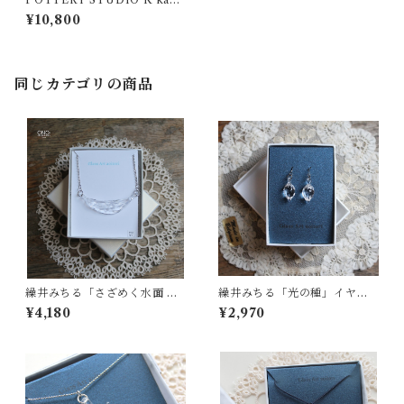
raネックレス（淡ターコイ
¥10,800
ズ）
同じカテゴリの商品
繰井みちる「さざめく水面 AQ
繰井みちる「光の種」イヤリ
UA 」-クリア-
ング
¥4,180
¥2,970