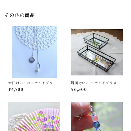
その他の商品
岩田けいこ＊ステンドグラス
岩田けいこ ステンドグラスク
Loopチェーンパール付ネック
リアトトレー（細長）
¥4,700
¥6,500
レス - ひし形 -