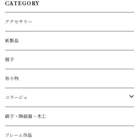
CATEGORY
アクセサリー
紙製品
扇子
布小物
コラージュ
香箱
硝子・陶磁器・木工
小物入れ
フレーム作品