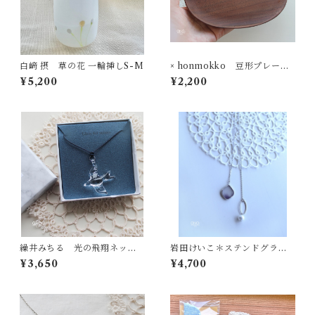
白﨑 摂 草の花 一輪挿しS-M
× honmokko 豆形プレート
ウオールナット
¥5,200
¥2,200
繰井みちる 光の飛翔ネック
岩田けいこ＊ステンドグラス
レス クリア
Loopチェーンパール付ネック
¥3,650
¥4,700
レス - ひし形 -