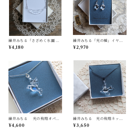
繰井みちる「さざめく水面 AQ
繰井みちる「光の種」イヤリ
UA 」-クリア-
ング
¥4,180
¥2,970
繰井みちる 光の飛翔オパー
繰井みちる 光の飛翔ネック
ル プチネックレス
レス クリア
¥4,600
¥3,650