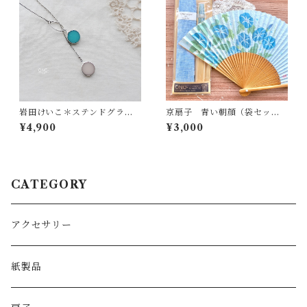
岩田けいこ＊ステンドグラスL
京扇子 青い朝顔（袋セッ
oopチェーンネックレス - ピ
ト）送料無料
¥4,900
¥3,000
ンク＆ブルー -
CATEGORY
アクセサリー
紙製品