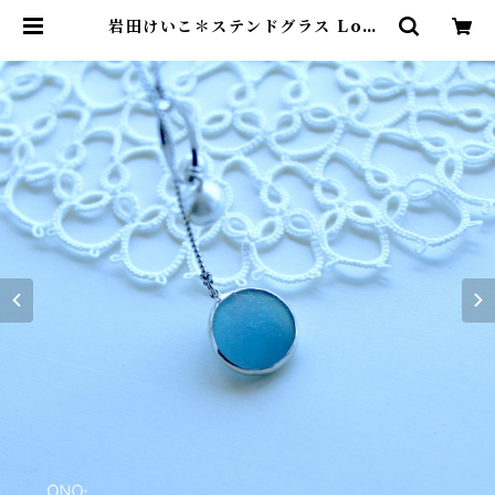
岩田けいこ＊ステンドグラス Loop
チェーンパールネックレス - ブルー
- | onospace