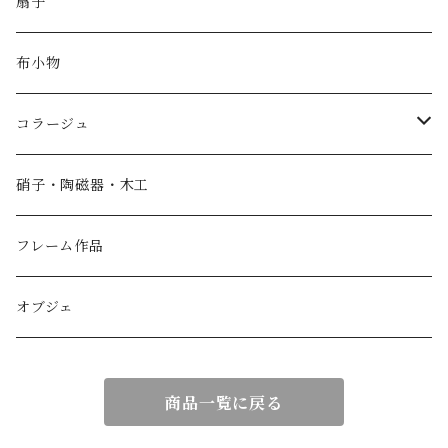
扇子
布小物
コラージュ
香箱
硝子・陶磁器・木工
小物入れ
フレーム作品
紙製品
オブジェ
扇子
商品一覧に戻る
額作品