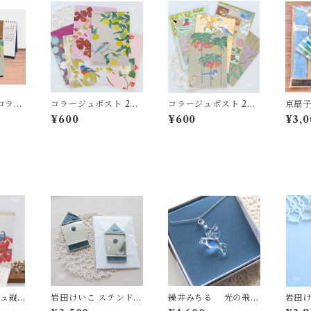
上コラー
コラージュポスト 202
コラージュポスト 202
京扇
7年 草花添装 5枚Set
7年カレンダー 5枚Set
セッ
¥600
¥600
¥3,0
ジュ縦
岩田けいこ ステンドグ
繰井みちる 光の飛翔
岩田
草花添
ラス ウォールアクセサ
オパール プチネックレ
グラス