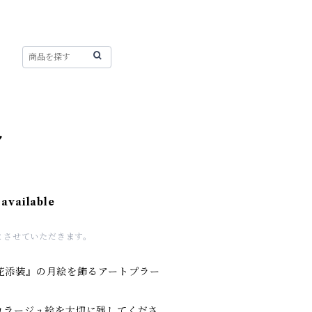
ク
 available
とさせていただきます。
花添装』の月絵を飾るアートプラー
のコラージュ絵を大切に残してくださ