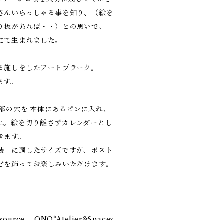
さんいらっしゃる事を知り、（絵を
り板があれば・・）との思いで、
にて生まれました。
る施しをしたアートプラーク。
ます。
部の穴を 本体にあるピンに入れ、
に。絵を切り離さずカレンダーとし
きます。
装」に適したサイズですが、ポスト
どを飾ってお楽しみいただけます。
」
onsource： ONO*Atelier&Space×