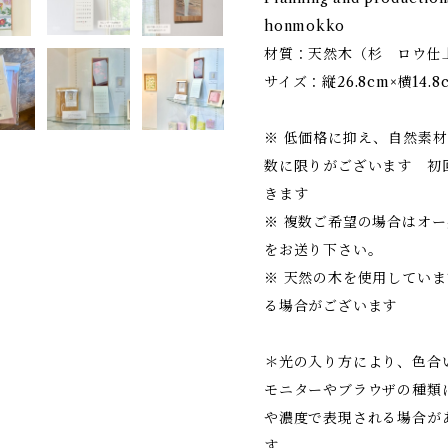
honmokko
材質：天然木（杉 ロウ仕上
サイズ：縦26.8cm×横14.8
※ 低価格に抑え、自然素
数に限りがございます 初
きます
※ 複数ご希望の場合はオ
をお送り下さい。
※ 天然の木を使用してい
る場合がございます
＊光の入り方により、色合
モニターやブラウザの種類
や濃度で表現される場合が
す。