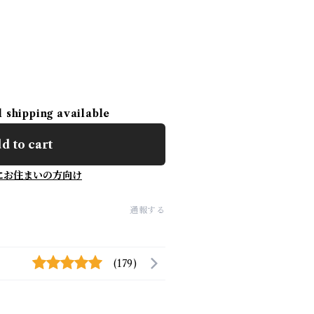
l shipping available
d to cart
にお住まいの方向け
通報する
(179)