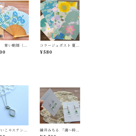
子 青い朝顔（袋
コラージュポスト 夏の
ト）送料無料
5枚セット
00
¥580
けいこ＊ステンド
繰井みちる 「滴～時の
ネックレス- 乳
色～」 グリーン