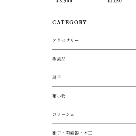
¥3,900
¥1,150
ロー
装（そうか・そ
う）」
CATEGORY
アクセサリー
紙製品
扇子
布小物
コラージュ
香箱
硝子・陶磁器・木工