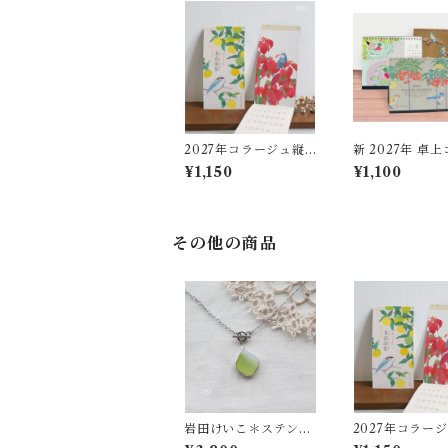
2027年コラージュ縦
新 2027年 卓
長カレンダー「草花添
ジュカレンダー
¥1,150
¥1,100
装（そうか・そうそ
う）」
その他の商品
岩田けいこ＊ステンド
2027年コラー
グラスネックレス イエ
長カレンダー「