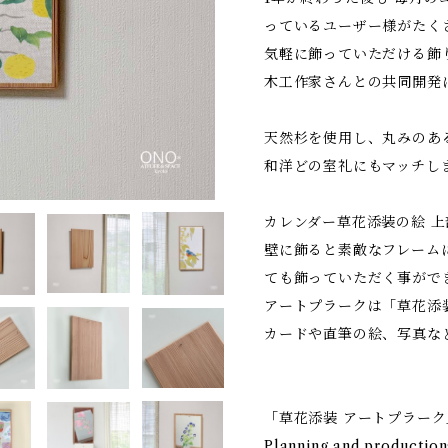
っているユーザー様がたく
気軽に飾っていただける飾
木工作家さんとの共同開発
天然杉を使用し、丸みのあ
和洋どの室礼にもマッチし
カレンダー草花添装の絵 上
壁に飾ると素敵なフレーム
ても飾っていただく事がで
アートプラークは「草花添
カードや直筆の絵、写真な
「草花添装 アートプラーク
Planning and producti