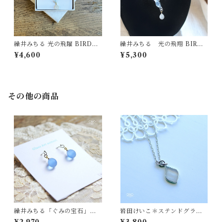
繰井みちる 光の飛躍 BIRD&E
繰井みちる 光の飛翔 BIRD&
GGプチネックレス
EGGネックレス
¥4,600
¥5,300
その他の商品
繰井みちる「ぐみの宝石」イ
岩田けいこ＊ステンドグラス
ヤリング・ピアス - A
ネックレス- 乳白 -