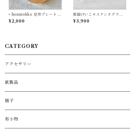
× honmokko 豆形プレート ク
岩田けいこ＊ステンドグラス
ルミ
ネックレス イエロー
¥2,000
¥3,900
CATEGORY
アクセサリー
紙製品
扇子
布小物