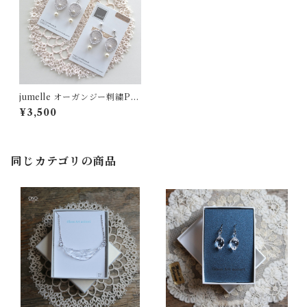
jumelle オーガンジー刺繍Pet
al イヤリング・ピアス ベージ
¥3,500
ュグレー
同じカテゴリの商品