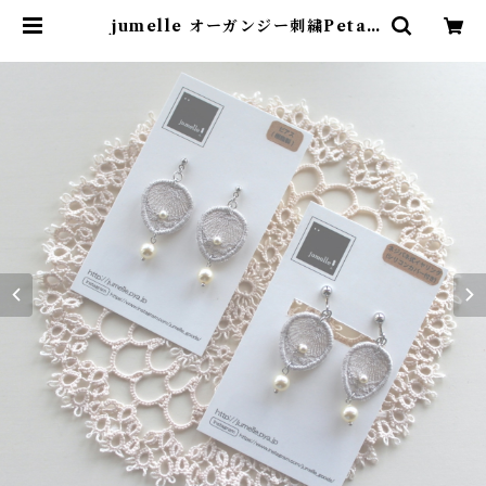
jumelle オーガンジー刺繍Petal
イヤリング・ピアス ベージュグレー
| onospace