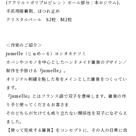
(アクリル＋ポリプロピレン ）ボール部分：本ロジウム)、
手芸用接着剤、ほつれ止め
クリスタルパール S2粒 M2粒
＜作家のご紹介＞
jumelle（じゅめーる）ヨシオカナツミ
カバンやコモノを中心としたハンドメイド雑貨のデザイン／
制作を手掛ける『jumelle』。
オリジナル刺繍を施した布をメインとした雑貨をつくってい
ます。
『jumelle』とはフランス語で双子を意味します。雑貨の作
り手と使ってくださるお客さま
そのどちらが欠けても成り立たない関係性を双子になぞらえ
ました。
【使って完成する雑貨】をコンセプトに、その人の日常に自