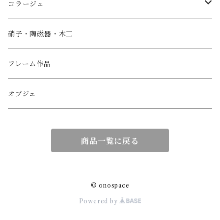
コラージュ
香箱
硝子・陶磁器・木工
小物入れ
フレーム作品
紙製品
オブジェ
扇子
商品一覧に戻る
額作品
© onospace
Powered by