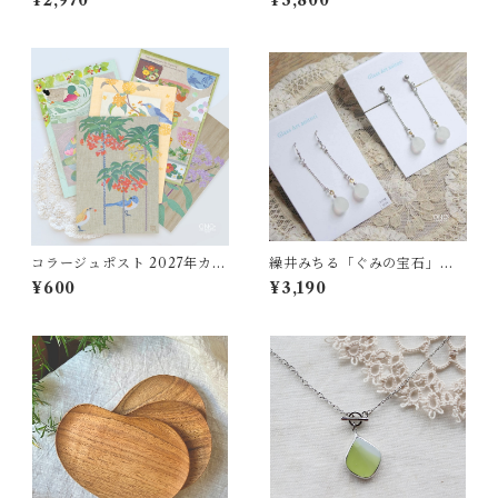
¥2,970
¥3,800
コラージュポスト 2027年カレ
繰井みちる「ぐみの宝石」ロ
ンダー 5枚Set
ングイヤリング - W
¥600
¥3,190