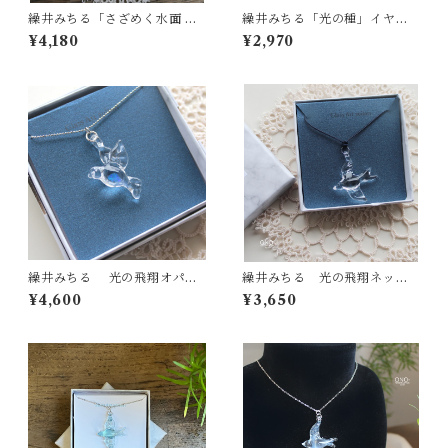
繰井みちる「さざめく水面 AQ
繰井みちる「光の種」イヤリ
UA 」-クリア-
ング
¥4,180
¥2,970
繰井みちる 光の飛翔オパー
繰井みちる 光の飛翔ネック
ル プチネックレス
レス クリア
¥4,600
¥3,650