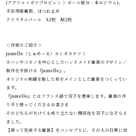
(アクリル＋ポリプロピレン ）ボール部分：本ロジウム)、
手芸用接着剤、ほつれ止め
クリスタルパール S2粒 M2粒
＜作家のご紹介＞
jumelle（じゅめーる）ヨシオカナツミ
カバンやコモノを中心としたハンドメイド雑貨のデザイン／
制作を手掛ける『jumelle』。
オリジナル刺繍を施した布をメインとした雑貨をつくってい
ます。
『jumelle』とはフランス語で双子を意味します。雑貨の作
り手と使ってくださるお客さま
そのどちらが欠けても成り立たない関係性を双子になぞらえ
ました。
【使って完成する雑貨】をコンセプトに、その人の日常に自