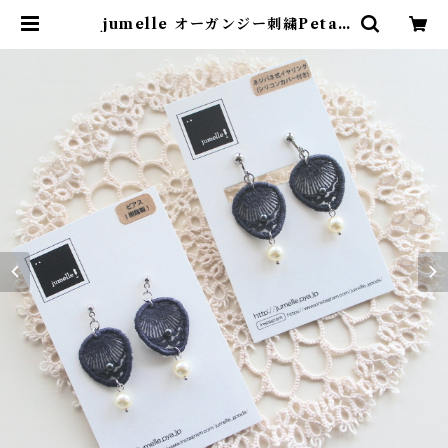
jumelle オーガンジー刺繍Petal
イヤリングピアス ネイビー | onos
pace