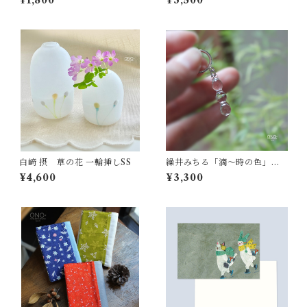
¥1,800
¥3,500
白﨑 摂 草の花 一輪挿しSS
繰井みちる「滴〜時の色」ク
リア ピアス
¥4,600
¥3,300