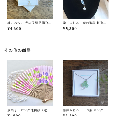
繰井みちる 光の飛躍 BIRD&E
繰井みちる 光の飛翔 BIRD&
GGプチネックレス
EGGネックレス
¥4,600
¥5,300
その他の商品
京扇子 ピンク地朝顔（送料
繰井みちる 三つ葉 ロングネ
無料）
ックレス