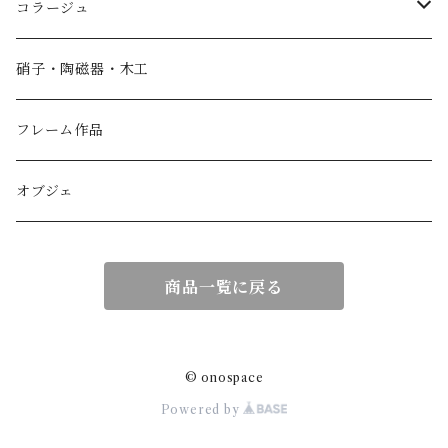
コラージュ
香箱
硝子・陶磁器・木工
小物入れ
フレーム作品
紙製品
オブジェ
扇子
商品一覧に戻る
額作品
© onospace
Powered by