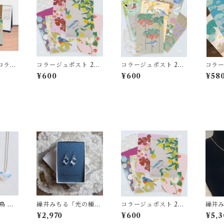
上コラー
コラージュポスト 202
コラージュポスト 202
コラー
7年 草花添装 5枚Set
7年カレンダー 5枚Set
5枚セ
¥600
¥600
¥58
繰井みちる「光の種」
コラージュポスト 202
繰井
イヤリング
7年 草花添装 5枚Set
BIR
¥2,970
¥600
¥5,3
ス