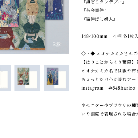
『海ぞこランデブー』
『茶会事件』
『猫伸ばし婦人』
148×100mm ４柄 各1枚
◇・◆ オオナカミカさんご
【はりことからくり葉屋】
オオナカミカ名では紙や布
ちょっとだけ心が暖むアー
instagram @848harico
＊モニターやブラウザの種
いや濃度で表現される場合