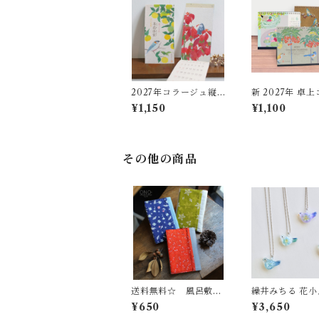
2027年コラージュ縦
新 2027年 卓
長カレンダー「草花添
ジュカレンダー
¥1,150
¥1,100
装（そうか・そうそ
う）」
その他の商品
送料無料☆ 風呂敷生
繰井みちる 花小鳥 ロ
地ブックカバー
ングネックレス
¥650
¥3,650