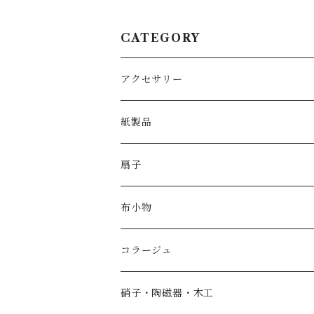
CATEGORY
アクセサリー
紙製品
扇子
布小物
コラージュ
香箱
硝子・陶磁器・木工