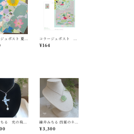
ジュポスト 夏の
コラージュポスト 夏
ット
シリーズ
0
¥164
みちる 光の飛翔
繰井みちる 四葉のネッ
D&EGGネックレ
クレス
00
¥3,300