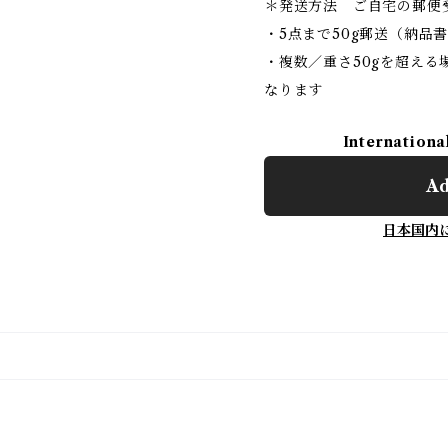
＊発送方法 ご自宅の郵便
・5点まで50g郵送（納品
・複数／重さ50gを超え
なります
Internationa
Ad
日本国内